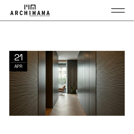
21
APR